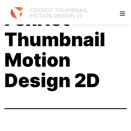
FOXNOT THUMBNAIL
FoxNot
MOTION DESIGN 2D
Thumbnail
Motion
Design 2D