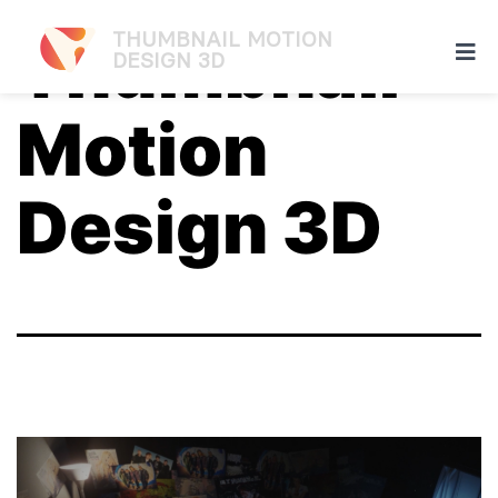
THUMBNAIL MOTION
Thumbnail
DESIGN 3D
Motion
Design 3D